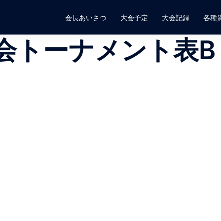
会長あいさつ
大会予定
大会記録
各種
会トーナメント表B