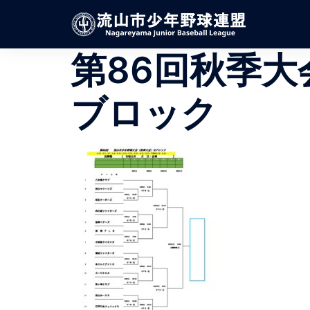
コ
ン
テ
第86回秋季大
ン
ツ
へ
ブロック
ス
キ
ッ
プ