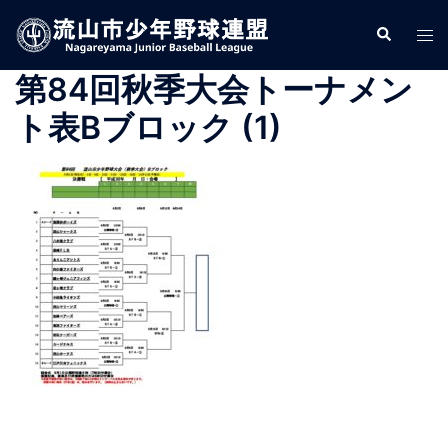
コ
検
ト
ン
索
グ
テ
第84回秋季大会トーナメン
ル
ン
メ
ツ
ト表Bブロック (1)
ニ
へ
ュ
ス
ー
キ
ッ
プ