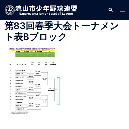
コ
検
ト
ン
索
グ
テ
第83回春季大会トーナメン
ル
ン
メ
ツ
ト表Bブロック
ニ
へ
ュ
ス
ー
キ
ッ
プ