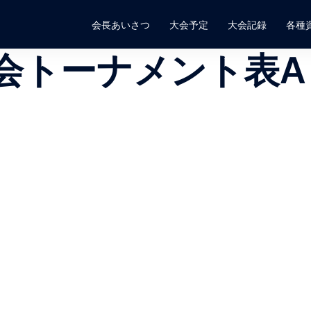
会長あいさつ
大会予定
大会記録
各種
会トーナメント表A