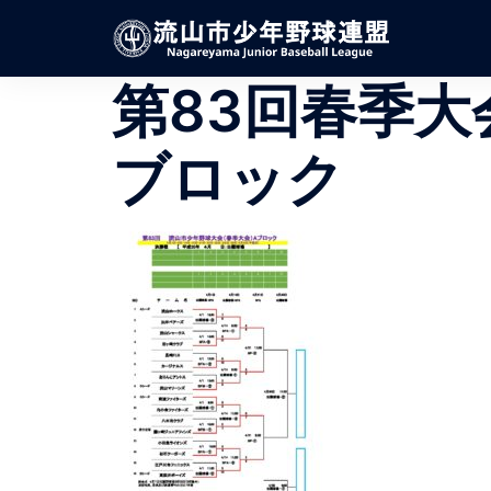
コ
ン
テ
第83回春季大
ン
ツ
へ
ブロック
ス
キ
ッ
プ