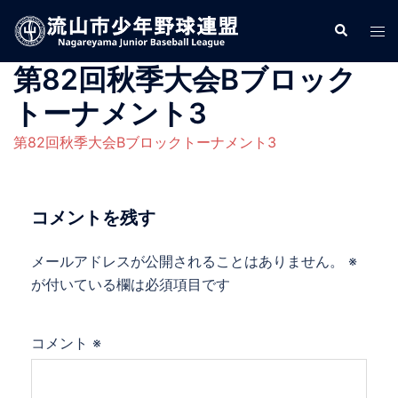
コ
検
ト
ン
索
グ
テ
第82回秋季大会Bブロック
ル
ン
メ
ツ
トーナメント3
ニ
へ
第82回秋季大会Bブロックトーナメント3
ュ
ス
ー
キ
ッ
コメントを残す
プ
メールアドレスが公開されることはありません。
※
が付いている欄は必須項目です
コメント
※