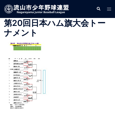
コ
検
ト
ン
索
グ
テ
第20回日本ハム旗大会トー
ル
ン
メ
ツ
ナメント
ニ
へ
ュ
ス
ー
キ
ッ
プ