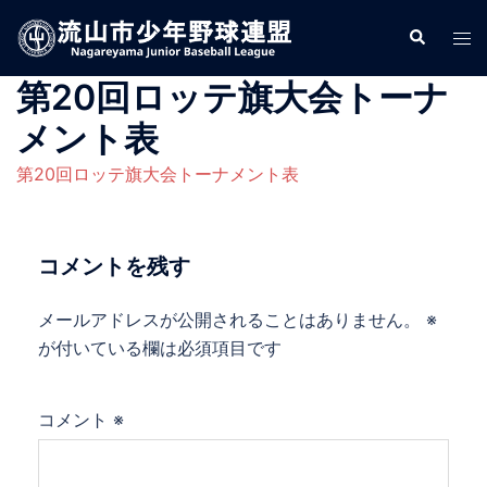
コ
検
ト
ン
索
グ
テ
第20回ロッテ旗大会トーナ
ル
ン
メ
ツ
メント表
ニ
へ
第20回ロッテ旗大会トーナメント表
ュ
ス
ー
キ
ッ
コメントを残す
プ
メールアドレスが公開されることはありません。
※
が付いている欄は必須項目です
コメント
※