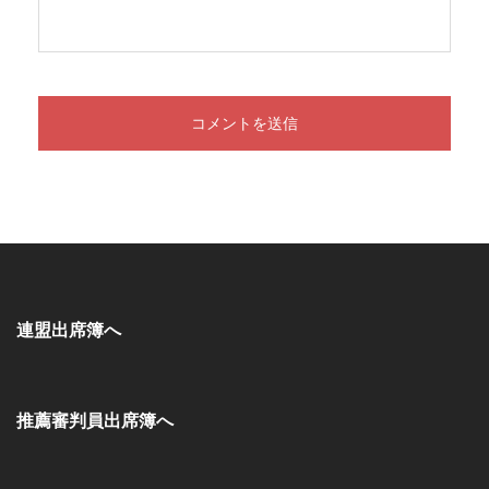
連盟出席簿へ
推薦審判員出席簿へ