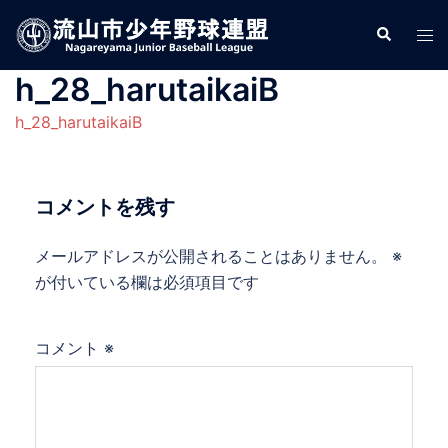
コ
検
ト
ン
索
グ
テ
h_28_harutaikaiB
ル
ン
メ
ツ
h_28_harutaikaiB
ニ
へ
ュ
ス
ー
キ
コメントを残す
ッ
プ
メールアドレスが公開されることはありません。
※
が付いている欄は必須項目です
コメント
※