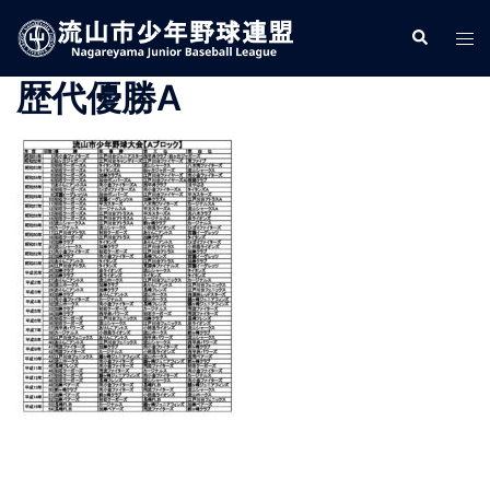
コ
検
ト
ン
索
グ
テ
歴代優勝A
ル
ン
メ
ツ
ニ
へ
ュ
ス
ー
キ
ッ
プ