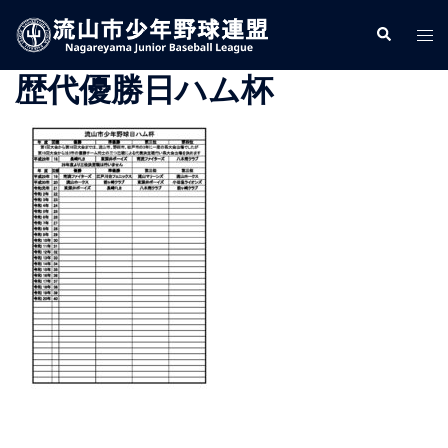
コ
検
ト
ン
索
グ
テ
歴代優勝日ハム杯
ル
ン
メ
ツ
ニ
へ
ュ
ス
ー
キ
ッ
プ