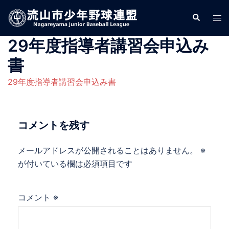
コ
検
ト
ン
索
グ
テ
29年度指導者講習会申込み
ル
ン
メ
ツ
書
ニ
へ
29年度指導者講習会申込み書
ュ
ス
ー
キ
ッ
コメントを残す
プ
メールアドレスが公開されることはありません。
※
が付いている欄は必須項目です
コメント
※