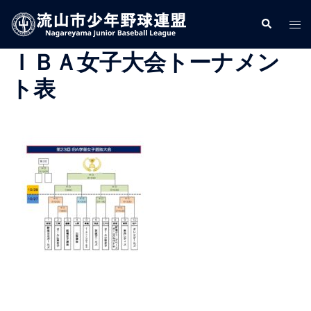
コ
検
ト
ン
索
グ
テ
ＩＢＡ女子大会トーナメン
ル
ン
メ
ツ
ト表
ニ
へ
ュ
ス
ー
キ
ッ
プ