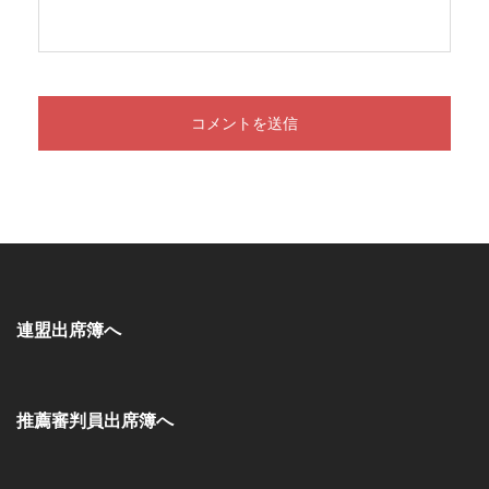
連盟出席簿へ
推薦審判員出席簿へ