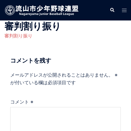
コ
検
ト
ン
索
グ
テ
審判割り振り
ル
ン
メ
ツ
審判割り振り
ニ
へ
ュ
ス
ー
キ
コメントを残す
ッ
プ
メールアドレスが公開されることはありません。
※
が付いている欄は必須項目です
コメント
※