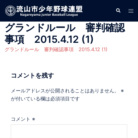
コ
検
ト
ン
索
グ
テ
グランドルール 審判確認
ル
ン
メ
ツ
事項 2015.4.12 (1)
ニ
へ
グランドルール 審判確認事項 2015.4.12 (1)
ュ
ス
ー
キ
ッ
コメントを残す
プ
メールアドレスが公開されることはありません。
※
が付いている欄は必須項目です
コメント
※